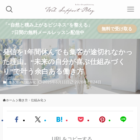
「“自然と積み上がるビジネス”を整える」
無料で受け取る
7日間の無料メールレッスン配信中
発信を1年間休んでも集客が途切れなかっ
た理由。“未来の自分が喜ぶ仕組みづく
り”で叶う余白ある働き方
2026年6月11日
2026年6月24日
働き方・仕組み化
ホーム
働き方・仕組み化
URLをコピーする