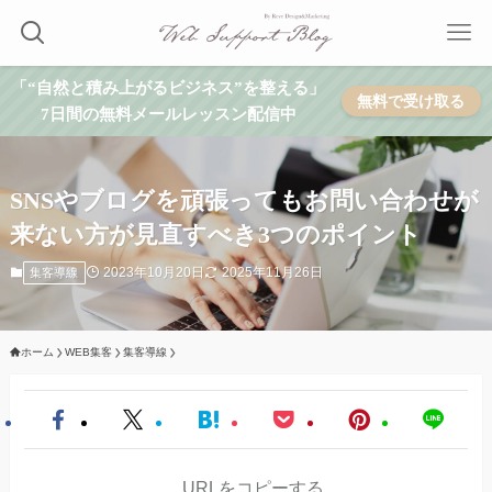
「“自然と積み上がるビジネス”を整える」
無料で受け取る
7日間の無料メールレッスン配信中
SNSやブログを頑張ってもお問い合わせが
来ない方が見直すべき3つのポイント
2023年10月20日
2025年11月26日
集客導線
ホーム
WEB集客
集客導線
URLをコピーする