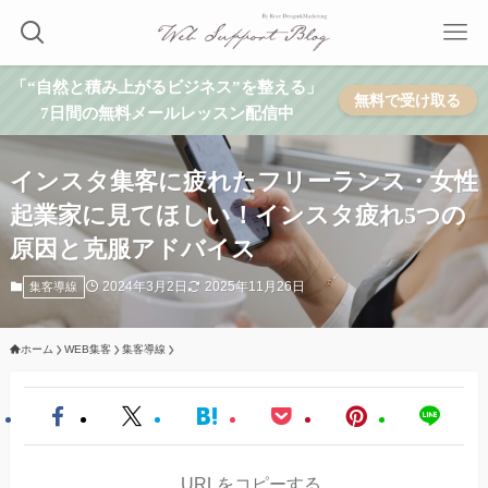
「“自然と積み上がるビジネス”を整える」
無料で受け取る
7日間の無料メールレッスン配信中
インスタ集客に疲れたフリーランス・女性
起業家に見てほしい！インスタ疲れ5つの
原因と克服アドバイス
2024年3月2日
2025年11月26日
集客導線
ホーム
WEB集客
集客導線
URLをコピーする