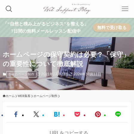
「“自然と積み上がるビジネス”を整える」
無料で受け取る
7日間の無料メールレッスン配信中
ホームページの保守契約は必要？「保守」
の重要性について徹底解説
2021年12月23日
2024年10月11日
ホームページ制作
ホーム
WEB集客
ホームページ制作
URLをコピーする